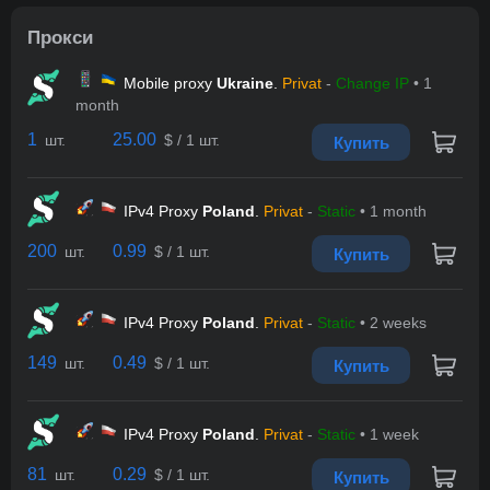
Прокси
Mobile proxy
Ukraine
.
Privat
-
Change IP
• 1
month
1
25.00
шт.
$
/ 1 шт.
Купить
IPv4 Proxy
Poland
.
Privat
-
Static
• 1 month
200
0.99
шт.
$
/ 1 шт.
Купить
IPv4 Proxy
Poland
.
Privat
-
Static
• 2 weeks
Всего позиций в корзине
149
0.49
шт.
$
/ 1 шт.
Купить
Всего товара в корзине
(шт)
Сумма к оплате (без скидок)
$
IPv4 Proxy
Poland
.
Privat
-
Static
• 1 week
81
0.29
шт.
$
/ 1 шт.
Купить